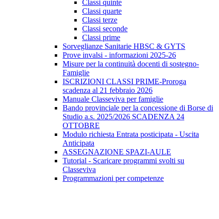
Classi quinte
Classi quarte
Classi terze
Classi seconde
Classi prime
Sorveglianze Sanitarie HBSC & GYTS
Prove invalsi - informazioni 2025-26
Misure per la continuità docenti di sostegno-
Famiglie
ISCRIZIONI CLASSI PRIME-Proroga
scadenza al 21 febbraio 2026
Manuale Classeviva per famiglie
Bando provinciale per la concessione di Borse di
Studio a.s. 2025/2026 SCADENZA 24
OTTOBRE
Modulo richiesta Entrata posticipata - Uscita
Anticipata
ASSEGNAZIONE SPAZI-AULE
Tutorial - Scaricare programmi svolti su
Classeviva
Programmazioni per competenze