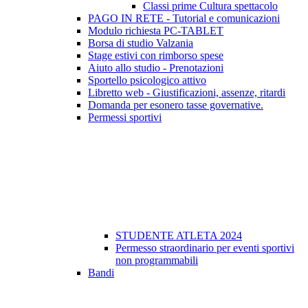
Classi prime Cultura spettacolo
PAGO IN RETE - Tutorial e comunicazioni
Modulo richiesta PC-TABLET
Borsa di studio Valzania
Stage estivi con rimborso spese
Aiuto allo studio - Prenotazioni
Sportello psicologico attivo
Libretto web - Giustificazioni, assenze, ritardi
Domanda per esonero tasse governative.
Permessi sportivi
STUDENTE ATLETA 2024
Permesso straordinario per eventi sportivi
non programmabili
Bandi