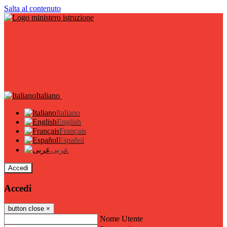
Salta al contenuto
Italiano
Italiano
English
Français
Español
عربى
Accedi
Accedi
button close
×
Nome Utente