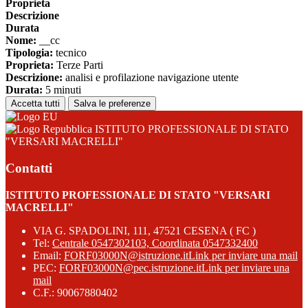
Proprieta
Descrizione
Durata
Nome:
__cc
Tipologia:
tecnico
Proprieta:
Terze Parti
Descrizione:
analisi e profilazione navigazione utente
Durata:
5 minuti
Accetta tutti
Salva le preferenze
ISTITUTO PROFESSIONALE DI STATO
"VERSARI MACRELLI"
Contatti
ISTITUTO PROFESSIONALE DI STATO "VERSARI
MACRELLI"
VIA G. SPADOLINI, 111, 47521 CESENA ( FC )
Tel:
Centrale 0547302103, Coordinata 0547332400
Email:
FORF03000N@istruzione.it
Link per inviare una mail
PEC:
FORF03000N@pec.istruzione.it
Link per inviare una
mail
C.F.: 90067880402