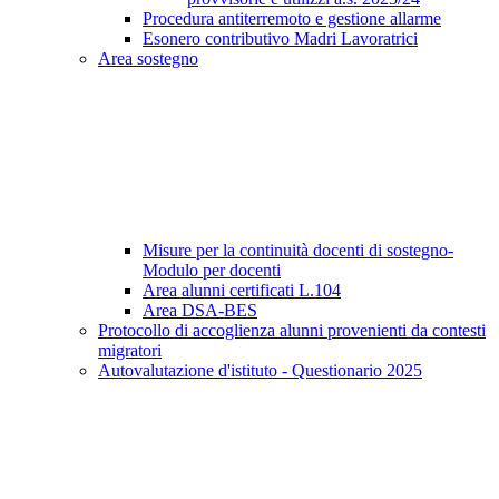
Procedura antiterremoto e gestione allarme
Esonero contributivo Madri Lavoratrici
Area sostegno
Misure per la continuità docenti di sostegno-
Modulo per docenti
Area alunni certificati L.104
Area DSA-BES
Protocollo di accoglienza alunni provenienti da contesti
migratori
Autovalutazione d'istituto - Questionario 2025